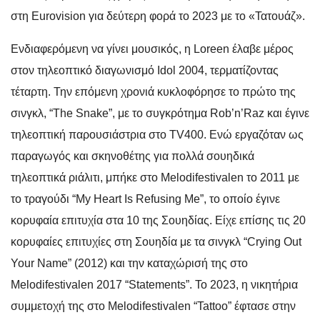
στη Eurovision για δεύτερη φορά το 2023 με το «Τατουάζ».
Ενδιαφερόμενη να γίνει μουσικός, η Loreen έλαβε μέρος
στον τηλεοπτικό διαγωνισμό Idol 2004, τερματίζοντας
τέταρτη. Την επόμενη χρονιά κυκλοφόρησε το πρώτο της
σινγκλ, “The Snake”, με το συγκρότημα Rob’n’Raz και έγινε
τηλεοπτική παρουσιάστρια στο TV400. Ενώ εργαζόταν ως
παραγωγός και σκηνοθέτης για πολλά σουηδικά
τηλεοπτικά ριάλιτι, μπήκε στο Melodifestivalen το 2011 με
το τραγούδι “My Heart Is Refusing Me”, το οποίο έγινε
κορυφαία επιτυχία στα 10 της Σουηδίας. Είχε επίσης τις 20
κορυφαίες επιτυχίες στη Σουηδία με τα σινγκλ “Crying Out
Your Name” (2012) και την καταχώρισή της στο
Melodifestivalen 2017 “Statements”. Το 2023, η νικητήρια
συμμετοχή της στο Melodifestivalen “Tattoo” έφτασε στην