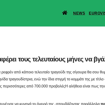
NEWS
EUROVI
φέρει τους τελευταίους μήνες να βγάλε
α ρεφρέν από κάποιο τελευταίο τραγούδι της σίγουρα θα σου θυ
ίδα τραγουδίστρια, ενώ την ίδια στιγμή το κομμάτι της με τίτλο
ας περισσότερες από 700.000 προβολέςΗ αλήθεια είναι πως τ
 συνέχισε να κυνηγά το όνειρό της, σπουδάζοντας παράλληλα
πα