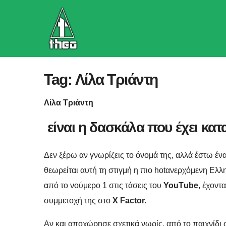
Skip
to
content
Tag:
Λίλα Τριάντη
Λίλα Τριάντη
είναι η δασκάλα που έχει κατα
Δεν ξέρω αν γνωρίζεις το όνομά της, αλλά έστω έν
θεωρείται αυτή τη στιγμή η πιο hotανερχόμενη Ελλην
από το νούμερο 1 στις τάσεις του
YouΤube
, έχοντ
συμμετοχή της στο
X Factor.
Αν και αποχώρησε σχετικά νωρίς, από το παιχνίδι