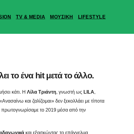
SION
TV & MEDIA
ΜΟΥΣΙΚΗ
LIFESTYLE
ι το ένα hit μετά το άλλο.
μήσει κάτι. Η
Λίλα Τριάντη
, γνωστή ως
LILA
,
 «Ανασαίνω και ζαλίζομαι» δεν ξεκολλάει με τίποτα
ην πρωτογνωρίσαμε το 2019 μέσα από την
ιδαγωγικά
και εξασκώντας το επάγγελμα