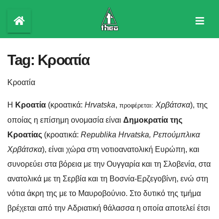
Skip
to
content
Tag:
Κροατία
Κροατία
Η
Κροατία
(κροατικά:
Hrvatska
,
Χρβάτσκα
), της
προφέρεται:
οποίας η επίσημη ονομασία είναι
Δημοκρατία της
Κροατίας
(κροατικά:
Republika Hrvatska, Ρεπούμπλικα
Χρβάτσκα
), είναι χώρα στη νοτιοανατολική Ευρώπη, και
συνορεύει στα βόρεια με την Ουγγαρία και τη Σλοβενία, στα
ανατολικά με τη Σερβία και τη Βοσνία-Ερζεγοβίνη, ενώ στη
νότια άκρη της με το Μαυροβούνιο. Στο δυτικό της τμήμα
βρέχεται από την Αδριατική θάλασσα η οποία αποτελεί έτσι