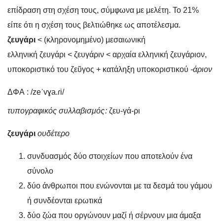
επίδραση στη σχέση τους, σύμφωνα με μελέτη. Το 21%
είπε ότι η σχέση τους βελτιώθηκε ως αποτέλεσμα.
ζευγάρι
< (κληρονομημένο) μεσαιωνική
ελληνική ζευγάρι < ζευγάριν < αρχαία ελληνική ζευγάριον,
υποκοριστικό του ζεῦγος + κατάληξη υποκοριστικού
-άριον
ΔΦΑ
: /zeˈvɣa.ɾi/
τυπογραφικός συλλαβισμός
:
ζευ‐γά‐ρι
ζευγάρι
ουδέτερο
συνδυασμός δύο στοιχείων που αποτελούν ένα
σύνολο
δύο άνθρωποι που ενώνονται με τα δεσμά του γάμου
ή συνδέονται ερωτικά
δύο ζώα που οργώνουν μαζί ή σέρνουν μια άμαξα