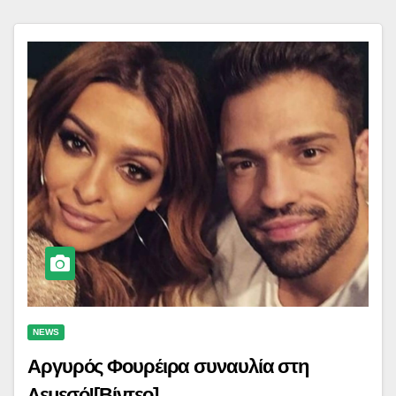
NEWS
Αργυρός Φουρέιρα συναυλία στη
Λεμεσό![Βίντεο]