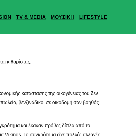
SION
TV & MEDIA
ΜΟΥΣΙΚΗ
LIFESTYLE
αι κιθαρίστας.
νομικής κατάστασης της οικογένειας του δεν
οπωλείο, βενζινάδικο, σε οικοδομή σαν βοηθός
υγκρότημα και έκαναν πρόβες δίπλα από το
μα Vikings. Το συγκρότημα είχε πολλές αλλαγές