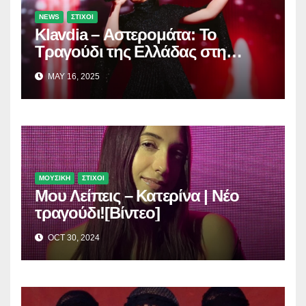
NEWS
ΣΤΙΧΟΙ
Klavdia – Αστερομάτα: Το
Τραγούδι της Ελλάδας στη
Eurovision
MAY 16, 2025
ΜΟΥΣΙΚΗ
ΣΤΙΧΟΙ
Μου Λείπεις – Κατερίνα | Νέο
τραγούδι![Βίντεο]
OCT 30, 2024