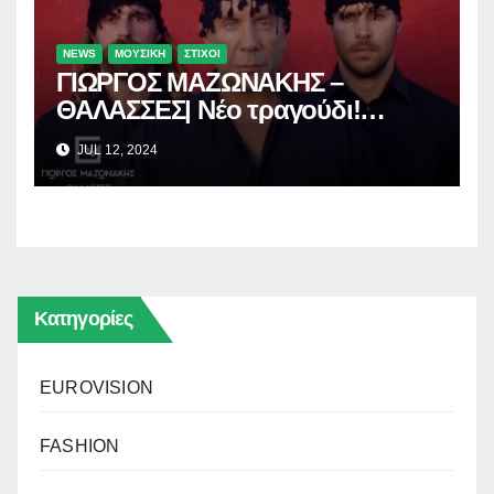
NEWS
ΜΟΥΣΙΚΗ
ΣΤΙΧΟΙ
ΓΙΩΡΓΟΣ ΜΑΖΩΝΑΚΗΣ –
ΘΑΛΑΣΣΕΣ| Νέο τραγούδι!
[Βίντεο]
JUL 12, 2024
Κατηγορίες
EUROVISION
FASHION