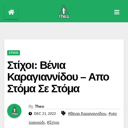
Skip
to
content
ΣΤΙΧΟΙ
Στίχοι: Βένια
Καραγιαννίδου – Απο
Στόμα Σε Στόμα
By
Theo
,
#Βένια Καραγαννίδου
#νέο
DEC 21, 2022
,
τραγούδι
#Στίχοι