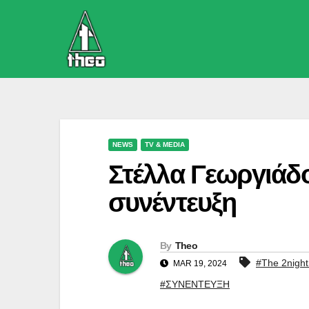
Skip
to
content
NEWS
TV & MEDIA
Στέλλα Γεωργιάδο
συνέντευξη
By
Theo
#The 2nigh
MAR 19, 2024
#ΣΥΝΕΝΤΕΥΞΗ