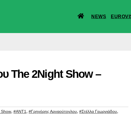
NEWS
EUROVI
υ The 2Night Show –
,
,
,
,
t Show
#ΑΝΤ1
#Γρηγόρης Αρναούτογλου
#Στέλλα Γεωργιάδου