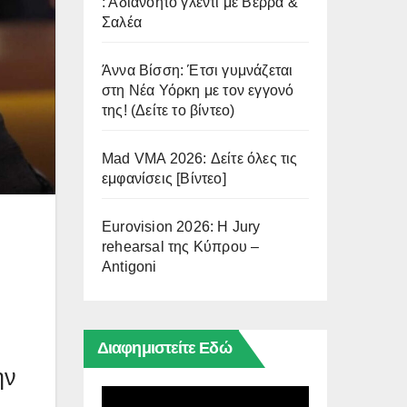
: Αδιανόητο γλέντι με Βέρρα &
Σαλέα
Άννα Βίσση: Έτσι γυμνάζεται
στη Νέα Υόρκη με τον εγγονό
της! (Δείτε το βίντεο)
Mad VMA 2026: Δείτε όλες τις
εμφανίσεις [Βίντεο]
Eurovision 2026: Η Jury
rehearsal της Κύπρου –
Antigoni
Διαφημιστείτε Εδώ
ην