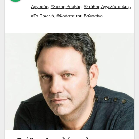
,
,
,
Αργυρός
#Σάκης Ρουβάς
#Στάθης Αγγελόπουλος
,
#Το Πρωινό
#Φούστα του Βαλεντίνο