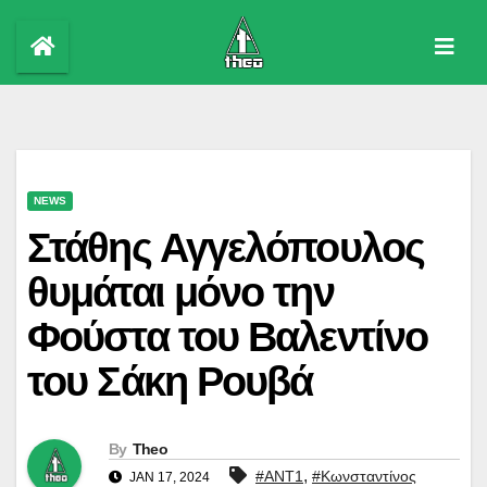
Skip
to
content
NEWS
Στάθης Αγγελόπουλος
θυμάται μόνο την
Φούστα του Βαλεντίνο
του Σάκη Ρουβά
By
Theo
,
#ΑΝΤ1
#Κωνσταντίνος
JAN 17, 2024