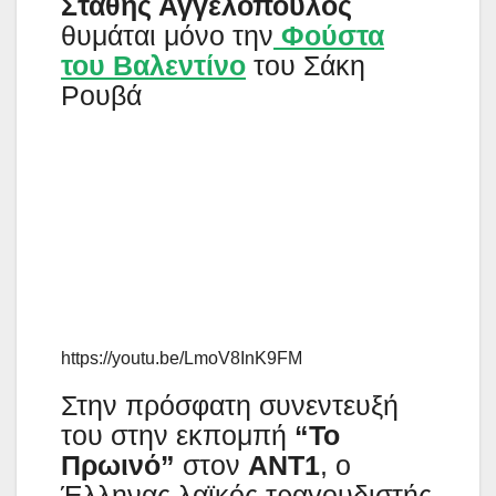
Στάθης Αγγελόπουλος
θυμάται μόνο την
Φούστα
του Βαλεντίνο
του Σάκη
Ρουβά
https://youtu.be/LmoV8InK9FM
Στην πρόσφατη συνεντευξή
του στην εκπομπή
“Το
Πρωινό”
στον
ΑΝΤ1
, ο
Έλληνας λαϊκός τραγουδιστής