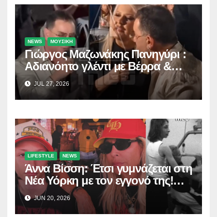
NEWS
ΜΟΥΣΙΚΗ
Γιώργος Μαζωνάκης Πανηγύρι :
Αδιανόητο γλέντι με Βέρρα &
Σαλέα
JUL 27, 2026
LIFESTYLE
NEWS
Άννα Βίσση: Έτσι γυμνάζεται στη
Νέα Υόρκη με τον εγγονό της!
(Δείτε το βίντεο)
JUN 20, 2026