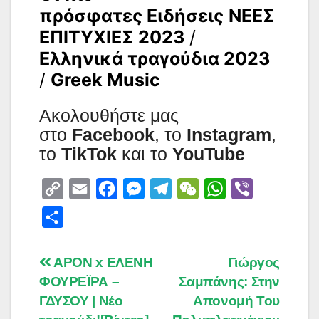
πρόσφατες Ειδήσεις
ΝΕΕΣ
ΕΠΙΤΥΧΙΕΣ 2023
/
Ελληνικά τραγούδια 2023
/
Greek Music
Aκολουθήστε μας
στο
Facebook
, το
Instagram
,
το
TikTok
και το
YouTube
C
E
F
M
T
W
W
V
o
m
a
e
e
e
h
i
S
p
a
c
s
l
C
a
b
h
y
i
e
s
e
h
t
e
a
Post
APON x ΕΛΕΝΗ
Γιώργος
L
l
b
e
g
a
s
r
ΦΟΥΡΕΪΡΑ –
Σαμπάνης: Στην
r
navigation
i
o
n
r
t
A
ΓΔΥΣΟΥ | Νέο
Απονομή Του
e
n
o
g
a
p