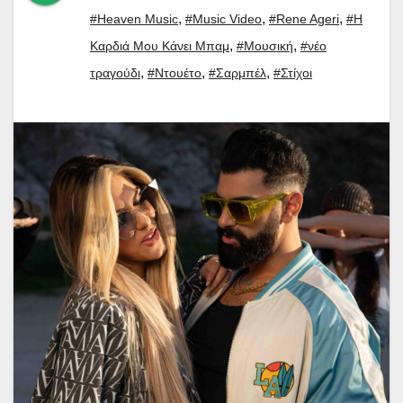
,
,
,
#Heaven Music
#Music Video
#Rene Ageri
#Η
,
,
Καρδιά Μου Κάνει Μπαμ
#Μουσική
#νέο
,
,
,
τραγούδι
#Ντουέτο
#Σαρμπέλ
#Στίχοι