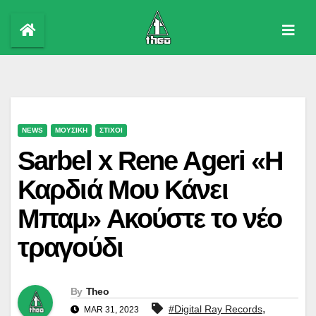
Skip
to
content
NEWS
ΜΟΥΣΙΚΗ
ΣΤΙΧΟΙ
Sarbel x Rene Ageri «Η
Καρδιά Μου Κάνει
Μπαμ» Ακούστε το νέο
τραγούδι
By
Theo
,
#Digital Ray Records
MAR 31, 2023