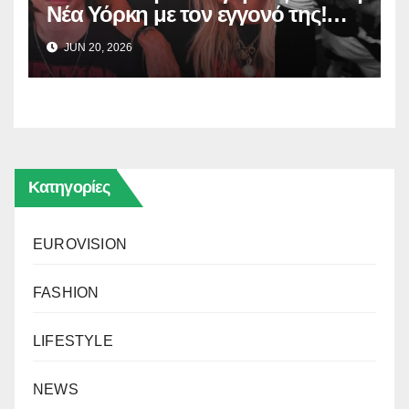
Νέα Υόρκη με τον εγγονό της!
(Δείτε το βίντεο)
JUN 20, 2026
Κατηγορίες
EUROVISION
FASHION
LIFESTYLE
NEWS