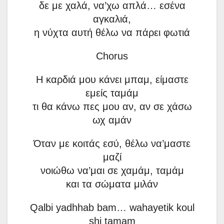
δε με χαλά, να’χω απλά… εσένα
αγκαλιά,
η νύχτα αυτή θέλω να πάρει φωτιά
Chorus
Η καρδιά μου κάνει μπαμ, είμαστε
εμείς ταμάμ
τι θα κάνω πες μου αν, αν σε χάσω
ωχ αμάν
Όταν με κοιτάς εσύ, θέλω να’μαστε
μαζί
νοιώθω να’μαι σε χαμάμ, ταμάμ
και τα σώματα μιλάν
Qalbi yadhhab bam… wahayetik koul
shi tamam