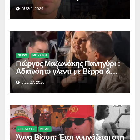
προσκύνησε!
AUG 1, 2026
NEWS
ΜΟΥΣΙΚΗ
Γιώργος Μαζωνάκης Πανηγύρι :
Αδιανόητο γλέντι με Βέρρα &
Σαλέα
JUL 27, 2026
LIFESTYLE
NEWS
Άννα Βίσση: Έτσι γυμνάζεται στη