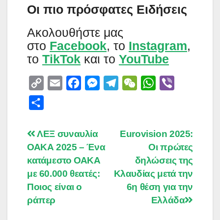
Οι πιο πρόσφατες Ειδήσεις
Aκολουθήστε μας
στο
Facebook
, το
Instagram
,
το
TikTok
και το
YouTube
C
E
F
M
T
W
W
V
o
m
a
e
e
e
h
i
S
p
a
c
s
l
C
a
b
h
y
i
e
s
e
h
t
e
a
Post
ΛΕΞ συναυλία
Eurovision 2025:
L
l
b
e
g
a
s
r
ΟΑΚΑ 2025 – Ένα
Οι πρώτες
r
navigation
i
o
n
r
t
A
κατάμεστο ΟΑΚΑ
δηλώσεις της
e
n
o
g
a
p
με 60.000 θεατές:
Κλαυδίας μετά την
Ποιος είναι ο
k
k
e
m
6η θέση για την
p
ράπερ
Ελλάδα
r