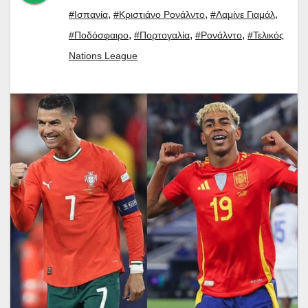
,
,
,
#Ισπανία
#Κριστιάνο Ρονάλντο
#Λαμίνε Γιαμάλ
,
,
,
#Ποδόσφαιρο
#Πορτογαλία
#Ρονάλντο
#Τελικός
Nations League