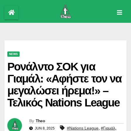
Skip
to
content
NEWS
Ρονάλντο ΣΟΚ για
Γιαμάλ: «Αφήστε τον να
μεγαλώσει ήρεμα!» –
Τελικός Nations League
By
Theo
,
,
#Nations League
#Γιαμάλ
JUN 8, 2025