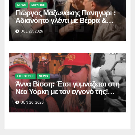
NEWS
ΜΟΥΣΙΚΗ
Γιώργος Μαζωνάκης Πανηγύρι :
Αδιανόητο γλέντι με Βέρρα &
Σαλέα
JUL 27, 2026
LIFESTYLE
NEWS
Άννα Βίσση: Έτσι γυμνάζεται στη
Νέα Υόρκη με τον εγγονό της!
(Δείτε το βίντεο)
JUN 20, 2026