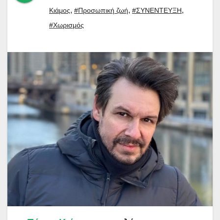
,
,
,
Κιάμος
#Προσωπική ζωή
#ΣΥΝΕΝΤΕΥΞΗ
#Χωρισμός