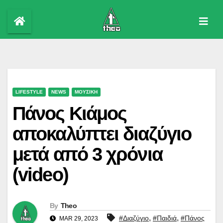
Skip
to
content
LIFESTYLE
NEWS
ΜΟΥΣΙΚΗ
Πάνος Κιάμος
αποκαλύπτει διαζύγιο
μετά από 3 χρόνια
(video)
By
Theo
,
,
#Διαζύγιο
#Παιδιά
#Πάνος
MAR 29, 2023