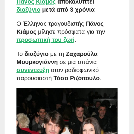
Πάνος Κιάμος
αποκαλύπτει
διαζύγιο
μετά από 3 χρόνια
Ο Έλληνας τραγουδιστής
Πάνος
Κιάμος
μίλησε πρόσφατα για την
προσωπική του ζωή
.
Το
διαζύγιο
με τη
Ζαχαρούλα
Μουρκογιάννη
σε μια σπάνια
συνέντευξη
στον ραδιοφωνικό
παρουσιαστή
Τάσο Ριζόπουλο
.