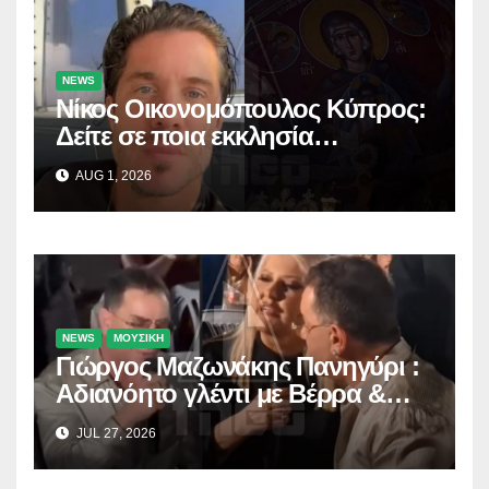
NEWS
Νίκος Οικονομόπουλος Κύπρος:
Δείτε σε ποια εκκλησία
προσκύνησε!
AUG 1, 2026
NEWS
ΜΟΥΣΙΚΗ
Γιώργος Μαζωνάκης Πανηγύρι :
Αδιανόητο γλέντι με Βέρρα &
Σαλέα
JUL 27, 2026