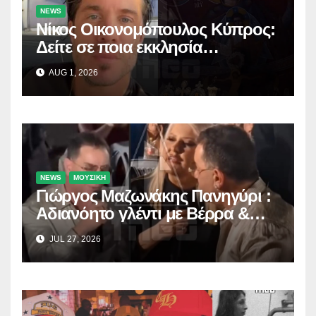
NEWS
Νίκος Οικονομόπουλος Κύπρος:
Δείτε σε ποια εκκλησία
προσκύνησε!
AUG 1, 2026
NEWS
ΜΟΥΣΙΚΗ
Γιώργος Μαζωνάκης Πανηγύρι :
Αδιανόητο γλέντι με Βέρρα &
Σαλέα
JUL 27, 2026