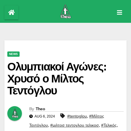
Skip
to
content
NEWS
Ολυμπιακοί Αγώνες:
Χρυσό ο Μίλτος
Τεντόγλου
By
Theo
,
#tentoglou
#Μίλτος
AUG 6, 2024
,
,
,
Τεντόγλου
#μιλτοσ τεντογλου τελικοσ
#Τελικός