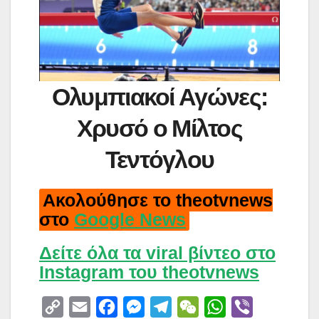
Ολυμπιακοί Αγώνες:
Χρυσό ο Μίλτος
Τεντόγλου
Ακολούθησε το theotvnews
στο
Google News
Δείτε όλα τα viral βίντεο στο
Instagram του theotvnews
C
E
F
M
T
W
W
V