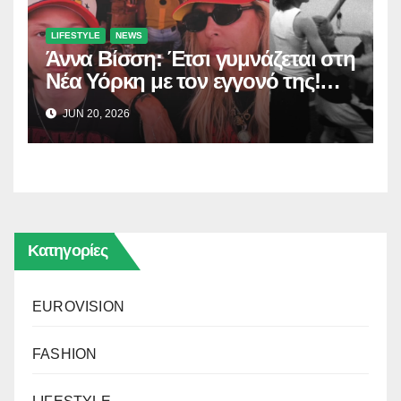
LIFESTYLE
NEWS
Άννα Βίσση: Έτσι γυμνάζεται στη
Νέα Υόρκη με τον εγγονό της!
(Δείτε το βίντεο)
JUN 20, 2026
Κατηγορίες
EUROVISION
FASHION