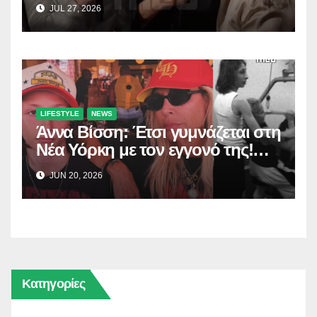
Σαλέα
JUL 27, 2026
LIFESTYLE
NEWS
Άννα Βίσση: Έτσι γυμνάζεται στη
Νέα Υόρκη με τον εγγονό της!
(Δείτε το βίντεο)
JUN 20, 2026
Κατηγορίες