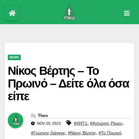
Skip
to
content
NEWS
Νίκος Βέρτης – Το
Πρωινό – Δείτε όλα όσα
είπε
By
Theo
,
,
#ΑΝΤ1
#Αντώνης Ρέμος
NOV 20, 2023
,
,
#Γιώργος Λιάγκας
#Νίκος Βέρτης
#Το Πρωινό