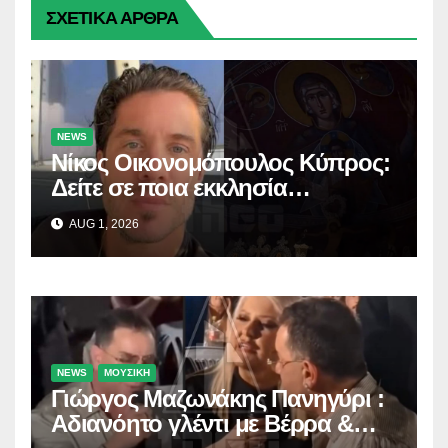
ΣΧΕΤΙΚΑ ΑΡΘΡΑ
NEWS
Νίκος Οικονομόπουλος Κύπρος:
Δείτε σε ποια εκκλησία
προσκύνησε!
AUG 1, 2026
NEWS
ΜΟΥΣΙΚΗ
Γιώργος Μαζωνάκης Πανηγύρι :
Αδιανόητο γλέντι με Βέρρα &