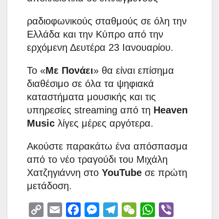
ραδιοφωνικούς σταθμούς σε όλη την
Ελλάδα και την Κύπρο από την
ερχόμενη Δευτέρα 23 Ιανουαρίου.
Το «
Με Πονάει
» θα είναι επίσημα
διαθέσιμο σε όλα τα ψηφιακά
καταστήματα μουσικής και τις
υπηρεσίες streaming από τη
Heaven
Music
λίγες μέρες αργότερα.
Ακούστε παρακάτω ένα απόσπασμα
από το νέο τραγούδι του Μιχάλη
Χατζηγιάννη στο
YouTube
σε πρώτη
μετάδοση.
C
E
F
M
T
W
W
V