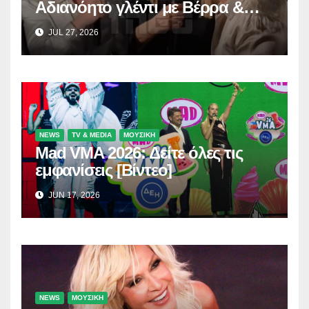
Αδιανόητο γλέντι με Βέρρα &
Σαλέα
JUL 27, 2026
NEWS
TV & MEDIA
ΜΟΥΣΙΚΗ
Mad VMA 2026: Δείτε όλες τις
εμφανίσεις [Βίντεο]
JUN 17, 2026
NEWS
ΜΟΥΣΙΚΗ