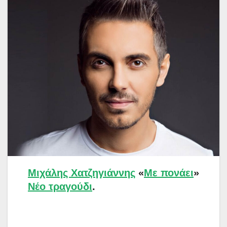
Μιχάλης Χατζηγιάννης
«
Με πονάει
»
Νέο τραγούδι
.