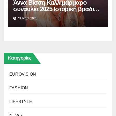
Άννα Βίσση Καλλιμάρμαρο
συναυλία 2025 Ιστορική βραδιά
με 65.000 θεατές – Bίντεο
SEP 13, 2025
Κατηγορίες
EUROVISION
FASHION
LIFESTYLE
NEWS