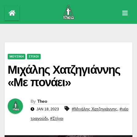
Skip
to
content
ΜΟΥΣΙΚΗ
ΣΤΙΧΟΙ
Μιχάλης Χατζηγιάννης
«Με πονάει»
By
Theo
,
#Μιχάλης Χατζηγιάννης
#νέο
JAN 18, 2023
,
τραγούδι
#Στίχοι