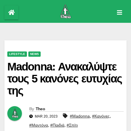
Skip
to
content
LIFESTYLE
NEWS
Madonna: Ανακαλύψτε
τους 5 κανόνες ευτυχίας
της
By
Theo
,
,
#Madonna
#Κανόνες
MAR 20, 2023
,
,
#Μαντόνα
#Παιδιά
#Σπίτι