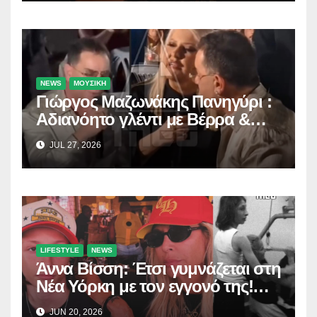
NEWS
ΜΟΥΣΙΚΗ
Γιώργος Μαζωνάκης Πανηγύρι :
Αδιανόητο γλέντι με Βέρρα &
Σαλέα
JUL 27, 2026
LIFESTYLE
NEWS
Άννα Βίσση: Έτσι γυμνάζεται στη
Νέα Υόρκη με τον εγγονό της!
(Δείτε το βίντεο)
JUN 20, 2026