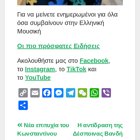
Για να μείνετε ενημερωμένοι για όλα
όσα συμβαίνουν στην Ελληνική
Μουσική
Οι πιο πρόσφατες Ειδήσεις
Aκολουθήστε μας στο
Facebook
,
το
Instagram
, το
TikTok
και
το
YouTube
C
E
F
M
T
W
W
V
o
m
a
e
e
e
h
i
S
p
a
c
s
l
C
a
b
h
y
i
e
s
e
h
t
e
a
Post
Νέα επιτυχία του
Η αντίδραση της
L
l
b
e
g
a
s
r
Κωνσταντίνου
Δέσποινας Βανδή
r
i
o
n
r
t
A