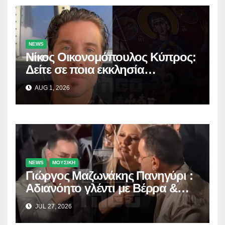
NEWS
Νίκος Οικονομόπουλος Κύπρος:
Δείτε σε ποια εκκλησία
προσκύνησε!
AUG 1, 2026
NEWS
ΜΟΥΣΙΚΗ
Γιώργος Μαζωνάκης Πανηγύρι :
Αδιανόητο γλέντι με Βέρρα &
Σαλέα
JUL 27, 2026