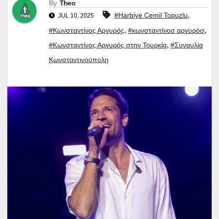
By
Theo
,
#Harbiye Cemil Topuzlu
JUL 10, 2025
,
,
#Κωνσταντίνος Αργυρός
#κωνσταντίνοσ αργυρόσ
,
#Κωνσταντίνος Αργυρός στην Τουρκία
#Συναυλία
Κωνσταντινούπολη