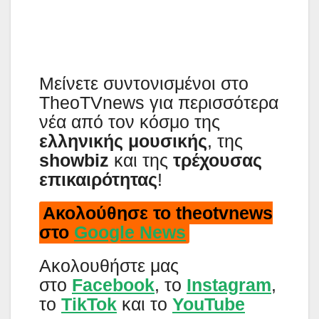
Μείνετε συντονισμένοι στο
TheoTVnews για περισσότερα
νέα από τον κόσμο της
ελληνικής μουσικής
, της
showbiz
και της
τρέχουσας
επικαιρότητας
!
Ακολούθησε το theotvnews
στο
Google News
Aκολουθήστε μας
στο
Facebook
, το
Instagram
,
το
TikTok
και το
YouTube