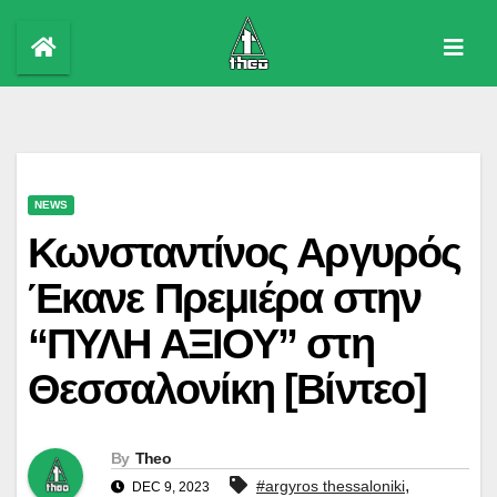
Skip
to
content
NEWS
Κωνσταντίνος Αργυρός
Έκανε Πρεμιέρα στην
“ΠΥΛΗ ΑΞΙΟΥ” στη
Θεσσαλονίκη [Βίντεο]
By
Theo
,
#argyros thessaloniki
DEC 9, 2023