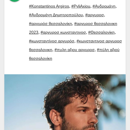
,
,
,
#Konstantinos Argiros
#PyliAxiou
#Ανδρομάχη
,
,
#Ανδρομάχη Δημητροπούλου
#αργυροσ
,
#αργυρόσ θεσσαλονίκη
#αργυροσ θεσσαλονικη
,
,
,
2023
#αργυροσ κωνσταντινοσ
#Θεσσαλονίκη
,
#κωνσταντίνοσ αργυρόσ
#κωνσταντινοσ αργυροσ
,
,
θεσσαλονικη
#πυλη αξιου αργυροσ
#πύλη αξιού
θεσσαλονίκη