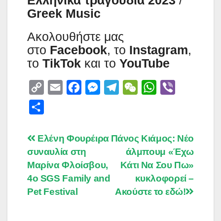
Ελληνικά τραγούδια 2023
/
Greek Music
Aκολουθήστε μας
στο
Facebook
, το
Instagram
,
το
TikTok
και το
YouTube
C
E
F
M
T
W
W
V
o
m
a
e
e
e
h
i
S
p
a
c
s
l
C
a
b
h
y
i
e
s
e
h
t
e
a
Post
Ελένη Φουρέιρα
Πάνος Κιάμος: Νέο
L
l
b
e
g
a
s
r
συναυλία στη
άλμπουμ «Έχω
r
navigation
i
o
n
r
t
A
Μαρίνα Φλοίσβου,
Κάτι Να Σου Πω»
e
n
o
g
a
p
4ο SGS Family and
κυκλοφορεί –
Pet Festival
k
k
e
Ακούστε το εδώ!
m
p
r