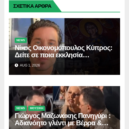
ΣΧΕΤΙΚΑ ΑΡΘΡΑ
NEWS
Νίκος Οικονομόπουλος Κύπρος:
Δείτε σε ποια εκκλησία
προσκύνησε!
AUG 1, 2026
NEWS
ΜΟΥΣΙΚΗ
Γιώργος Μαζωνάκης Πανηγύρι :
Αδιανόητο γλέντι με Βέρρα &