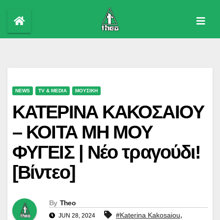
Skip
to
content
NEWS
TV & MEDIA
ΜΟΥΣΙΚΗ
ΚΑΤΕΡΙΝΑ ΚΑΚΟΣΑΙΟΥ
– ΚΟΙΤΑ ΜΗ ΜΟΥ
ΦΥΓΕΙΣ | Νέο τραγούδι!
[Βίντεο]
By
Theo
,
#Katerina Kakosaiou
JUN 28, 2024