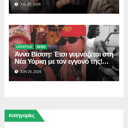
Σαλέα
JUL 27, 2026
LIFESTYLE
NEWS
Άννα Βίσση: Έτσι γυμνάζεται στη
Νέα Υόρκη με τον εγγονό της!
(Δείτε το βίντεο)
JUN 20, 2026
Κατηγορίες