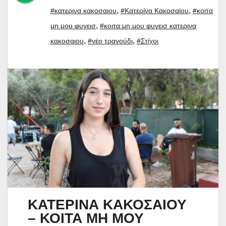
,
,
#κατερινα κακοσαιου
#Κατερίνα Κακοσαίου
#κοιτα
,
μη μου φυγεισ
#κοιτα μη μου φυγεισ κατερινα
,
,
κακοσαιου
#νέο τραγούδι
#Στίχοι
ΚΑΤΕΡΙΝΑ ΚΑΚΟΣΑΙΟΥ
– ΚΟΙΤΑ ΜΗ ΜΟΥ