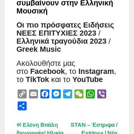
συμβαίνουν στην Ελληνική
Μουσική
Οι πιο πρόσφατες Ειδήσεις
ΝΕΕΣ ΕΠΙΤΥΧΙΕΣ 2023
/
Ελληνικά τραγούδια 2023
/
Greek Music
Aκολουθήστε μας
στο
Facebook
, το
Instagram
,
το
TikTok
και το
YouTube
C
E
F
M
T
W
W
V
o
m
a
e
e
e
h
i
S
p
a
c
s
l
C
a
b
h
y
i
e
s
e
h
t
e
a
Post
Ελένη Βιτάλη
STAN – Έστριψα /
L
l
b
e
g
a
s
r
βιογραφία! Ηλικία,
Estripsa | Νέο
r