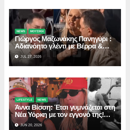
NEWS
ΜΟΥΣΙΚΗ
Γιώργος Μαζωνάκης Πανηγύρι :
Αδιανόητο γλέντι με Βέρρα &
Σαλέα
JUL 27, 2026
LIFESTYLE
NEWS
Άννα Βίσση: Έτσι γυμνάζεται στη
Νέα Υόρκη με τον εγγονό της!
(Δείτε το βίντεο)
JUN 20, 2026