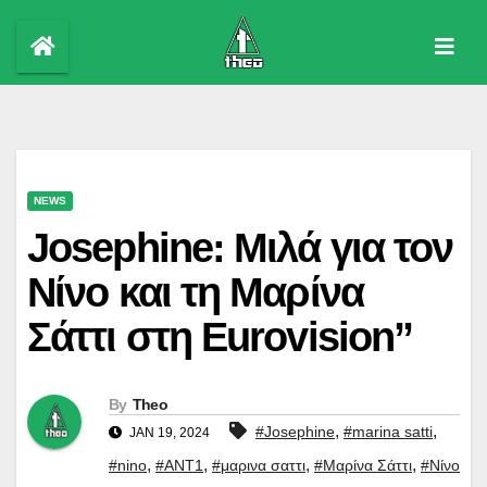
Skip
to
content
NEWS
Josephine: Μιλά για τον
Νίνο και τη Μαρίνα
Σάττι στη Eurovision”
By
Theo
,
,
#Josephine
#marina satti
JAN 19, 2024
,
,
,
,
#nino
#ΑΝΤ1
#μαρινα σαττι
#Μαρίνα Σάττι
#Νίνο