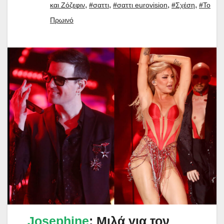
,
,
,
,
και Ζόζεφιν
#σαττι
#σαττι eurovision
#Σχέση
#Το
Πρωινό
Josephine
: Μιλά για τον