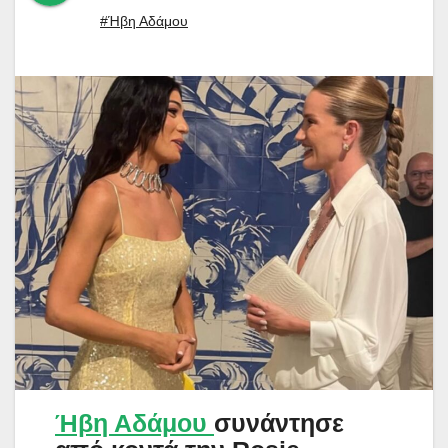
#Ήβη Αδάμου
Ήβη Αδάμου
συνάντησε