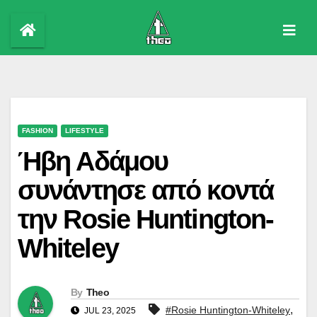
Skip
to
content
FASHION
LIFESTYLE
Ήβη Αδάμου
συνάντησε από κοντά
την Rosie Huntington-
Whiteley
By
Theo
,
#Rosie Huntington-Whiteley
JUL 23, 2025