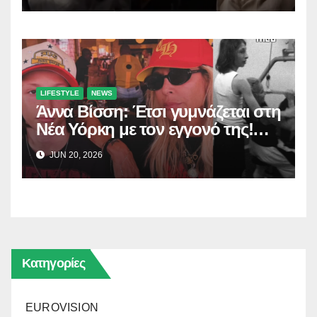
LIFESTYLE
NEWS
Άννα Βίσση: Έτσι γυμνάζεται στη
Νέα Υόρκη με τον εγγονό της!
(Δείτε το βίντεο)
JUN 20, 2026
Κατηγορίες
EUROVISION