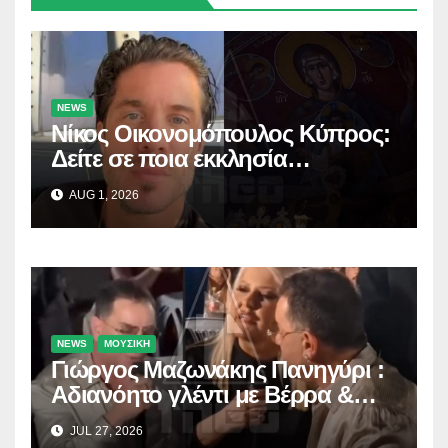
NEWS
Νίκος Οικονομόπουλος Κύπρος:
Δείτε σε ποια εκκλησία
προσκύνησε!
AUG 1, 2026
NEWS
ΜΟΥΣΙΚΗ
Γιώργος Μαζωνάκης Πανηγύρι :
Αδιανόητο γλέντι με Βέρρα &
Σαλέα
JUL 27, 2026