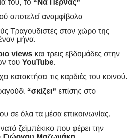
ία του, το
“Να Περνάς”
ιού αποτελεί αναμφίβολα
ύς Τραγουδιστές στον χώρο της
έναν μήνα.
ριο views
και τρεις εβδομάδες στην
ων του
YouTube
.
χει κατακτήσει τις καρδιές του κοινού.
τραγούδι
“σκίζει”
επίσης στο
ου σε όλα τα μέσα επικοινωνίας.
υνατό ζεϊμπέκικο που φέρει την
υ
Γιώργου Μαζωνάκη