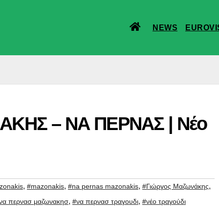
NEWS
EUROVI
ΚΗΣ – ΝΑ ΠΕΡΝΑΣ | Νέο
,
,
,
,
zonakis
#mazonakis
#na pernas mazonakis
#Γιώργος Μαζωνάκης
,
,
να περνασ μαζωνακησ
#να περνασ τραγουδι
#νέο τραγούδι