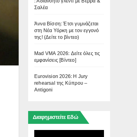
: Αδιανόητο γλέντι με Βέρρα &
Σαλέα
Άννα Βίσση: Έτσι γυμνάζεται
στη Νέα Υόρκη με τον εγγονό
της! (Δείτε το βίντεο)
Mad VMA 2026: Δείτε όλες τις
εμφανίσεις [Βίντεο]
Eurovision 2026: Η Jury
rehearsal της Κύπρου –
Antigoni
Διαφημιστείτε Εδώ