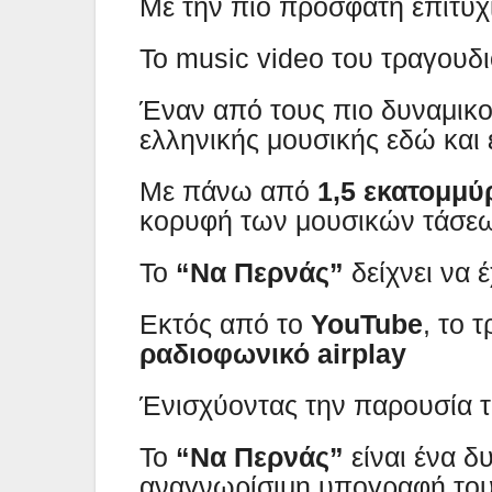
Με την πιο πρόσφατη επιτυχ
Το music video του τραγουδ
Έναν από τους πιο δυναμικο
ελληνικής μουσικής εδώ και 
Με πάνω από
1,5 εκατομμύ
κορυφή των μουσικών τάσε
Το
“Να Περνάς”
δείχνει να έ
Εκτός από το
YouTube
, το 
ραδιοφωνικό airplay
Ένισχύοντας την παρουσία τ
Το
“Να Περνάς”
είναι ένα δ
αναγνωρίσιμη υπογραφή το