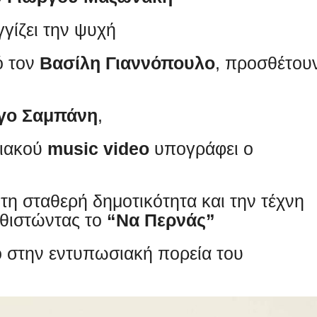
γγίζει την ψυχή
ό τον
Βασίλη Γιαννόπουλο
, προσθέτου
γο Σαμπάνη
,
ιακού
music video
υπογράφει ο
 τη σταθερή δημοτικότητα και την τέχνη
αθιστώντας το
“Να Περνάς”
 στην εντυπωσιακή πορεία του