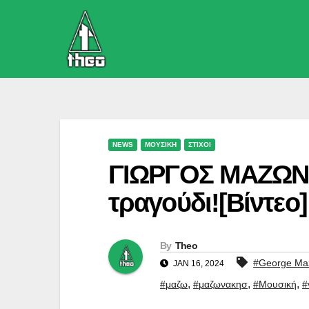
Skip
to
content
NEWS
ΜΟΥΣΙΚΗ
ΣΤΙΧΟΙ
ΓΙΩΡΓΟΣ ΜΑΖΩΝΑ
τραγούδι![Βίντεο]
By
Theo
#George Ma
JAN 16, 2024
,
,
,
#μαζω
#μαζωνακησ
#Μουσική
#