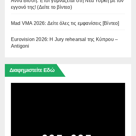
Άννα Βίσση: Έτσι γυμνάζεται στη Νέα Υόρκη με τον
εγγονό της! (Δείτε το βίντεο)
Mad VMA 2026: Δείτε όλες τις εμφανίσεις [Βίντεο]
Eurovision 2026: Η Jury rehearsal της Κύπρου –
Antigoni
Διαφημιστείτε Εδώ