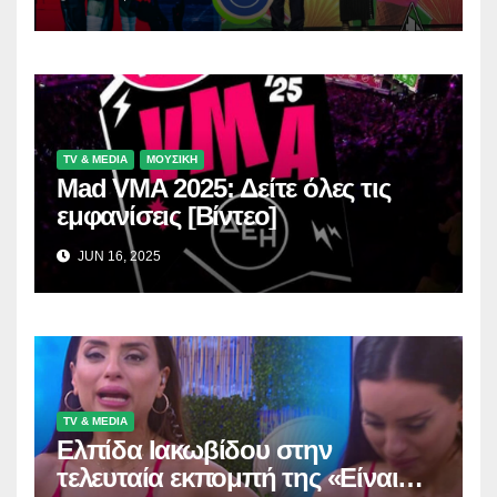
TV & MEDIA
ΜΟΥΣΙΚΗ
Mad VMA 2025: Δείτε όλες τις
εμφανίσεις [Βίντεο]
JUN 16, 2025
TV & MEDIA
Ελπίδα Ιακωβίδου στην
τελευταία εκπομπή της «Είναι