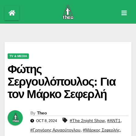
Skip
to
content
TV & MEDIA
Φώτης
Σεργουλόπουλος: Για
τον Μάρκο Σεφερλή
By
Theo
,
,
#The 2night Show
#ΑΝΤ1
OCT 8, 2024
,
,
#Γρηγόρης Αρναούτογλου
#Μάρκος Σεφερλής