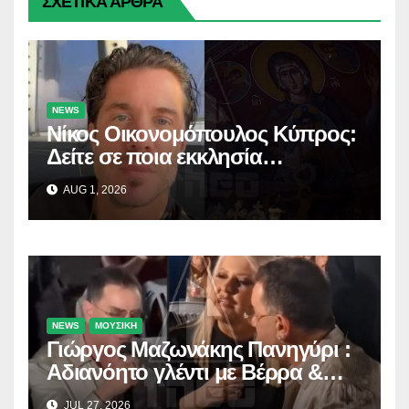
ΣΧΕΤΙΚΑ ΑΡΘΡΑ
NEWS
Νίκος Οικονομόπουλος Κύπρος:
Δείτε σε ποια εκκλησία
προσκύνησε!
AUG 1, 2026
NEWS
ΜΟΥΣΙΚΗ
Γιώργος Μαζωνάκης Πανηγύρι :
Αδιανόητο γλέντι με Βέρρα &
Σαλέα
JUL 27, 2026