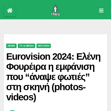
Skip
to
content
NEWS
TV & MEDIA
ΜΟΥΣΙΚΗ
Eurovision 2024: Ελένη
Φουρέιρα η εμφάνιση
που “άναψε φωτιές”
στη σκηνή (photos-
videos)