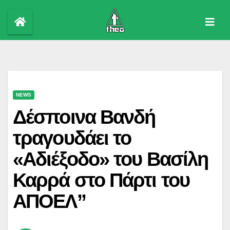
Skip
to
content
NEWS
Δέσποινα Βανδή
τραγουδάει το
«Αδιέξοδο» του Βασίλη
Καρρά στο Πάρτι του
ΑΠΟΕΛ”