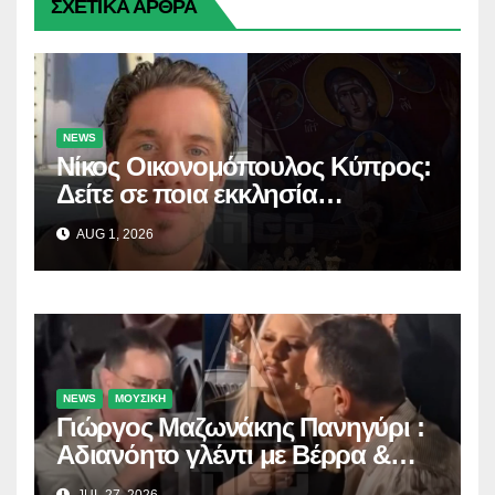
ΣΧΕΤΙΚΑ ΑΡΘΡΑ
NEWS
Νίκος Οικονομόπουλος Κύπρος:
Δείτε σε ποια εκκλησία
προσκύνησε!
AUG 1, 2026
NEWS
ΜΟΥΣΙΚΗ
Γιώργος Μαζωνάκης Πανηγύρι :
Αδιανόητο γλέντι με Βέρρα &
Σαλέα