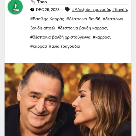
By
Theo
,
,
#Αδιέξοδο τραγούδι
#Βανδή
DEC 29, 2023
,
,
#Βασίλης Καρράς
#Δέσποινα Βανδή
#δεσποινα
,
,
βανδή αποελ
#δεσποινα βανδη καρρασ
,
,
#δέσποινα βανδή χριστούγεννα
#καρρασ
#καρρασ παλια τραγουδια