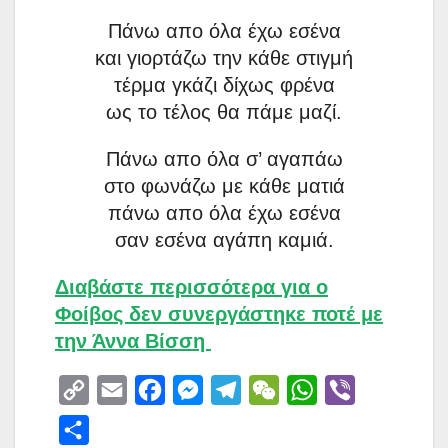
Πάνω απο όλα έχω εσένα
και γιορτάζω την κάθε στιγμή
τέρμα γκάζι δίχως φρένα
ως το τέλος θα πάμε μαζί.
Πάνω απο όλα σ’ αγαπάω
στο φωνάζω με κάθε ματιά
πάνω απο όλα έχω εσένα
σαν εσένα αγάπη καμιά.
Διαβάστε περισσότερα για ο
Φοίβος δεν συνεργάστηκε ποτέ με
την Άννα Βίσση
C
E
F
M
T
W
W
V
o
m
a
e
e
e
h
i
S