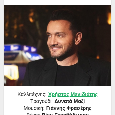
Καλλιτέχνης:
Χρήστος Μενιδιάτης
Τραγούδι:
Δυνατά Μαζί
Μουσική:
Γιάννης Φρασέρης
Στίχοι:
Βίκυ Γεροθόδωρου