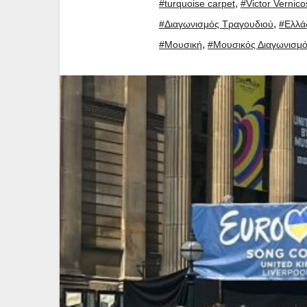
,
#turquoise carpet
#Victor Vernico
,
#Διαγωνισμός Τραγουδιού
#Ελλά
,
#Μουσική
#Μουσικός Διαγωνισμ