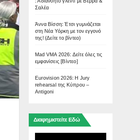
: Αδιανόητο γλέντι με Βέρρα &
Σαλέα
Άννα Βίσση: Έτσι γυμνάζεται
στη Νέα Υόρκη με τον εγγονό
της! (Δείτε το βίντεο)
Mad VMA 2026: Δείτε όλες τις
εμφανίσεις [Βίντεο]
Eurovision 2026: Η Jury
rehearsal της Κύπρου –
Antigoni
Διαφημιστείτε Εδώ