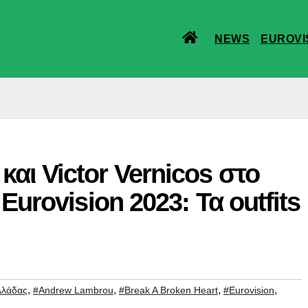
NEWS
EUROVI
αι Victor Vernicos στο
 Eurovision 2023: Τα outfits
,
,
,
,
λλάδας
#Andrew Lambrou
#Break A Broken Heart
#Eurovision