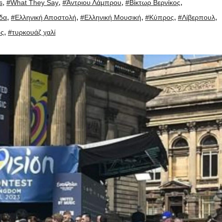
,
,
,
,
s
#What They Say
#Άντριου Λάμπρου
#Βίκτωρ Βερνίκος
,
,
,
,
,
δα
#Ελληνική Αποστολή
#Ελληνική Μουσική
#Κύπρος
#Λίβερπουλ
,
ός
#τυρκουάζ χαλί