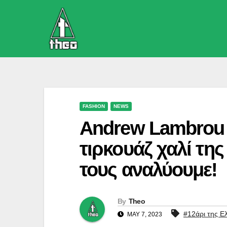
Skip
to
content
FASHION
NEWS
Andrew Lambrou κ
τιρκουάζ χαλί της
τους αναλύουμε!
By
Theo
#12άρι της Ε
MAY 7, 2023