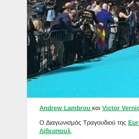
Andrew Lambrou
και
Victor Verni
Ο Διαγωνισμός Τραγουδιού της
Eur
Λίβερπουλ
.